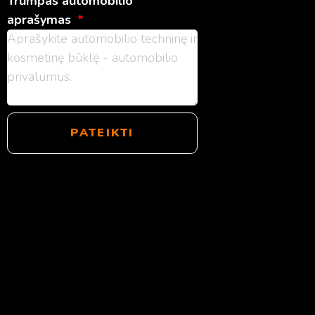
Trumpas automobilio
aprašymas
PATEIKTI
Užsiregistruokite nemokamai
konsultacijai!