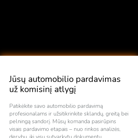
Jūsų automobilio pardavimas
už komisinį atlygį
Patikėkite savo automobilio pardavimą
profesionalams ir užsitikrinkite sklandų, greitą bei
pelningą sandorį. Mūsų komanda pasirūpins
visais pardavimo etapais – nuo rinkos analizės,
derybų, iki visų sutvarkytų dokumentų.