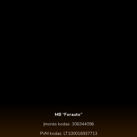
Class aptent taciti
Item design
By
Arnas
March 1, 2020
Dignissim from nulla gravida posuere sagittis creative
donec vel variusdolor.
MB “Forauto”
Įmonės kodas: 306344096
PVM kodas: LT100016937713