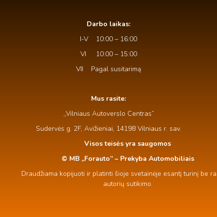
Darbo laikas:
I-V 10:00 – 16:00
VI 10:00 – 15:00
VII Pagal susitarimą
Mus rasite:
,,Vilniaus Autoverslo Centras”
Sudervės g. 2F, Avižieniai, 14198 Vilniaus r. sav.
Visos teisės yra saugomos
© MB ,,Forauto” – Prekyba Automobiliais
Draudžiama kopijuoti ir platinti šioje svetainėje esantį turinį be ra
autorių sutikimo.