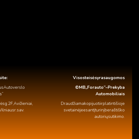
ite:
Visos teisės yra saugomos
aus Autoverslo
© MB ,,Forauto” – Prekyba
s”
Automobiliais
s g. 2F, Avižieniai,
Draudžiama kopijuoti ir platinti šioje
ilniaus r. sav.
svetainėje esantį turinį be raštiško
autorių sutikimo.