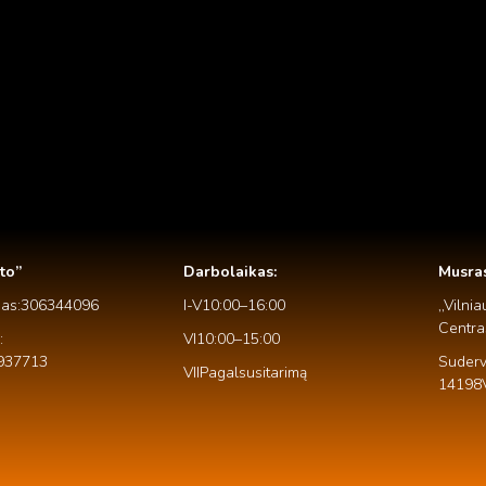
to”
Darbo laikas:
Mus ras
das: 306344096
I-V 10:00 – 16:00
,,Vilni
Centra
:
VI 10:00 – 15:00
937713
Sudervė
VII Pagal susitarimą
14198 V