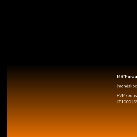
MB “Forau
Įmonės ko
PVM kodas
LT100016